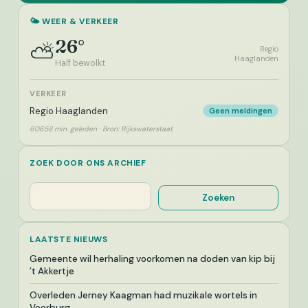
🌤️ WEER & VERKEER
26°
⛅
Regio
Haaglanden
Half bewolkt
VERKEER
Regio Haaglanden
Geen meldingen
60658 min. geleden · Bron: Rijkswaterstaat
ZOEK DOOR ONS ARCHIEF
Zoeken
Zoeken
LAATSTE NIEUWS
Gemeente wil herhaling voorkomen na doden van kip bij
’t Akkertje
Overleden Jerney Kaagman had muzikale wortels in
Voorburg