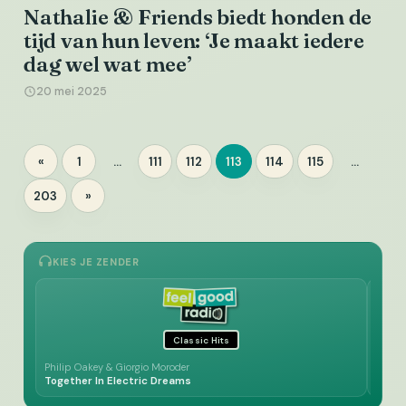
Nathalie & Friends biedt honden de
tijd van hun leven: ‘Je maakt iedere
dag wel wat mee’
20 mei 2025
Berichten
«
1
…
111
112
113
114
115
…
Pagina
Pagina
Pagina
Pagina
Pagina
Pagina
paginering
203
»
Pagina
KIES JE ZENDER
Classic Hits
Philip Oakey & Giorgio Moroder
ANP n
Together In Electric Dreams
*** 6