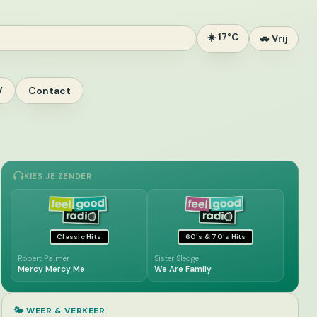
☀️ 17°C
🚗 Vrij
V
Contact
KIES JE ZENDER
Classic Hits
60's & 70's Hits
Robert Palmer
Sister Sledge
Mercy Mercy Me
We Are Family
🌤️ WEER & VERKEER