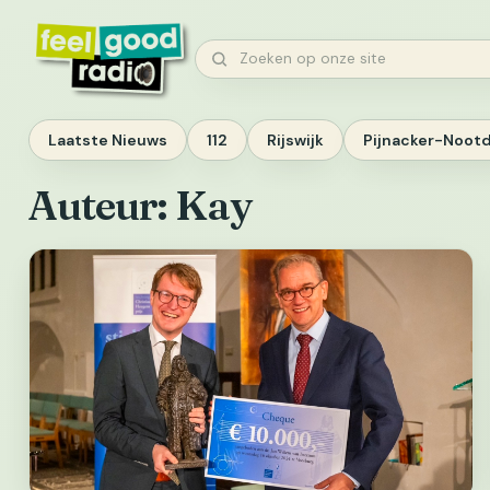
Ga
naar
Zoeken
inhoud
Laatste Nieuws
112
Rijswijk
Pijnacker-Noot
Auteur:
Kay