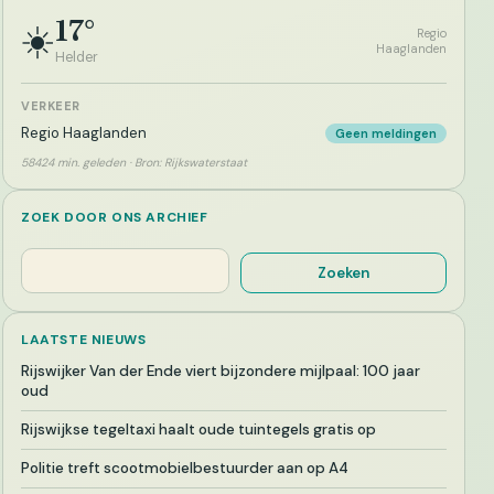
17°
☀️
Regio
Haaglanden
Helder
VERKEER
Regio Haaglanden
Geen meldingen
58424 min. geleden · Bron: Rijkswaterstaat
ZOEK DOOR ONS ARCHIEF
Zoeken
Zoeken
LAATSTE NIEUWS
Rijswijker Van der Ende viert bijzondere mijlpaal: 100 jaar
oud
Rijswijkse tegeltaxi haalt oude tuintegels gratis op
Politie treft scootmobielbestuurder aan op A4