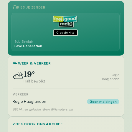
KIES JE ZENDER
Classic Hits
Bob Sinclair
O'Jays
Love Generation
Use T
🌤️ WEER & VERKEER
19°
⛅
Regio
Haaglanden
Half bewolkt
VERKEER
Regio Haaglanden
Geen meldingen
58674 min. geleden · Bron: Rijkswaterstaat
ZOEK DOOR ONS ARCHIEF