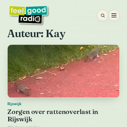
Ga
naar
inhoud
Auteur:
Kay
Rijswijk
Zorgen over rattenoverlast in
Rijswijk