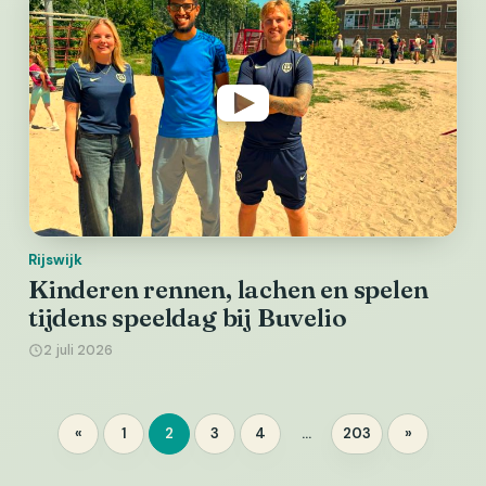
Rijswijk
Kinderen rennen, lachen en spelen
tijdens speeldag bij Buvelio
2 juli 2026
Berichten
«
1
2
3
4
…
203
»
Pagina
Pagina
Pagina
Pagina
Pagina
paginering