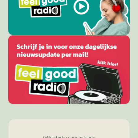
kijk
luister
tip ons
whatsapp