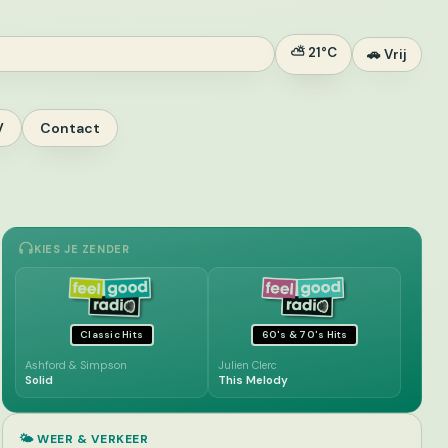
⛅ 21°C
🚗 Vrij
V
Contact
KIES JE ZENDER
Classic Hits
60's & 70's Hits
Ashford & Simpson
Julien Clerc
Solid
This Melody
🌤️ WEER & VERKEER