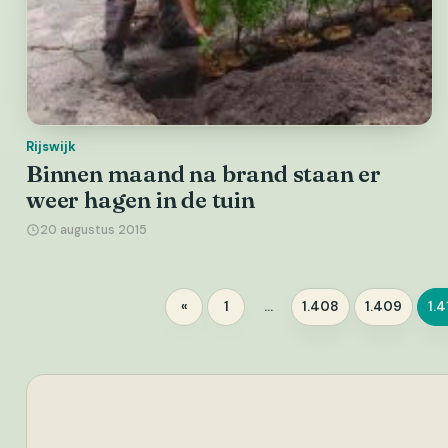
Rijswijk
Binnen maand na brand staan er
weer hagen in de tuin
20 augustus 2015
«
1
…
1.408
1.409
1.4
Pagina
Pagina
Pagina