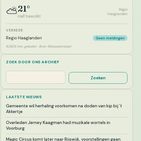
21°
⛅
Regio
Haaglanden
Half bewolkt
VERKEER
Regio Haaglanden
Geen meldingen
62805 min. geleden · Bron: Rijkswaterstaat
ZOEK DOOR ONS ARCHIEF
Zoeken
Zoeken
LAATSTE NIEUWS
Gemeente wil herhaling voorkomen na doden van kip bij ’t
Akkertje
Overleden Jerney Kaagman had muzikale wortels in
Voorburg
Magic Circus komt later naar Rijswijk, voorstellingen gaan