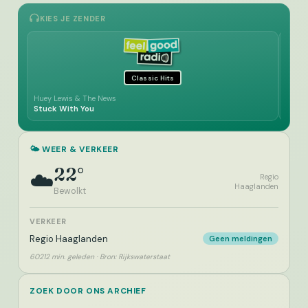
KIES JE ZENDER
Classic Hits
Huey Lewis & The News
Barry
Stuck With You
I'm G
🌤️ WEER & VERKEER
22°
☁️
Regio
Haaglanden
Bewolkt
VERKEER
Regio Haaglanden
Geen meldingen
60212 min. geleden · Bron: Rijkswaterstaat
ZOEK DOOR ONS ARCHIEF