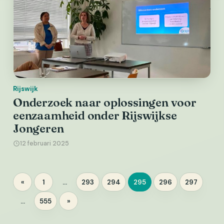
Rijswijk
Onderzoek naar oplossingen voor
eenzaamheid onder Rijswijkse
Jongeren
12 februari 2025
Berichten
«
1
…
293
294
295
296
297
Pagina
Pagina
Pagina
Pagina
Pagina
Pagina
paginering
…
555
»
Pagina