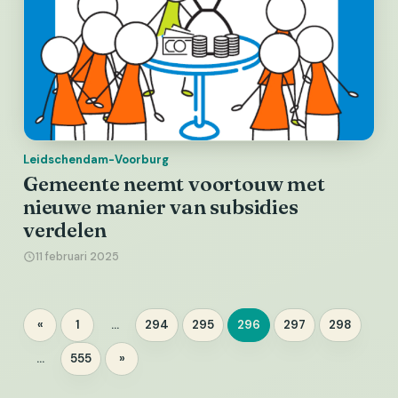
Leidschendam-Voorburg
Gemeente neemt voortouw met
nieuwe manier van subsidies
verdelen
11 februari 2025
Berichten
«
1
…
294
295
296
297
298
Pagina
Pagina
Pagina
Pagina
Pagina
Pagina
paginering
…
555
»
Pagina