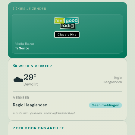
KIES JE ZENDER
Classic Hits
Matia Bazar
Peter 
Ti Sento
True 
🌤️ WEER & VERKEER
29°
☁️
Regio
Haaglanden
Bewolkt
VERKEER
Regio Haaglanden
Geen meldingen
61929 min. geleden · Bron: Rijkswaterstaat
ZOEK DOOR ONS ARCHIEF