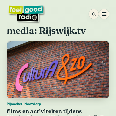
Ga
naar
inhoud
media:
Rijswijk.tv
Pijnacker-Nootdorp
films en activiteiten tijdens