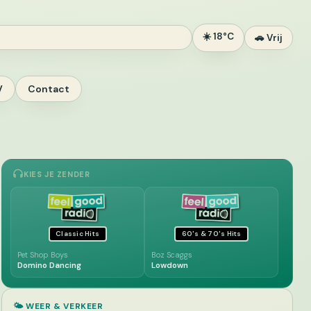
☀️ 18°C
🚗 Vrij
V
Contact
KIES JE ZENDER
Classic Hits
60's & 70's Hits
Pet Shop Boys
Boz Scaggs
Domino Dancing
Lowdown
🌤️ WEER & VERKEER