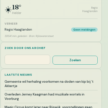
18°
☀️
Regio
Haaglanden
Helder
VERKEER
Regio Haaglanden
Geen meldingen
59541 min. geleden · Bron: Rijkswaterstaat
ZOEK DOOR ONS ARCHIEF
Zoeken
Zoeken
LAATSTE NIEUWS
Gemeente wil herhaling voorkomen na doden van kip bij ’t
Akkertje
Overleden Jerney Kaagman had muzikale wortels in
Voorburg
Magic Circus komt later naar Rijswijk, voorstellingen gaan