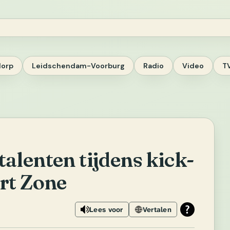
dorp
Leidschendam-Voorburg
Radio
Video
T
alenten tijdens kick-
rt Zone
Lees voor
Vertalen