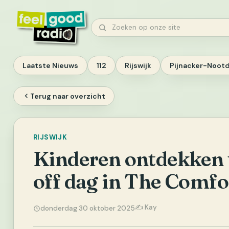
Ga
naar
Zoeken
inhoud
Laatste Nieuws
112
Rijswijk
Pijnacker-Noot
Terug naar overzicht
RIJSWIJK
Kinderen ontdekken t
off dag in The Comfo
✍️ Kay
donderdag 30 oktober 2025