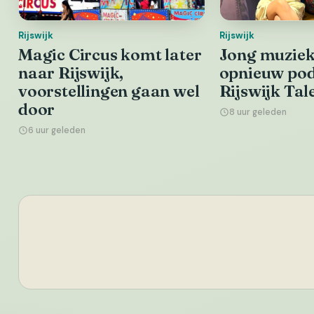
Rijswijk
Rijswijk
Magic Circus komt later
Jong muziekt
naar Rijswijk,
opnieuw pod
voorstellingen gaan wel
Rijswijk Tal
door
8 uur geleden
6 uur geleden