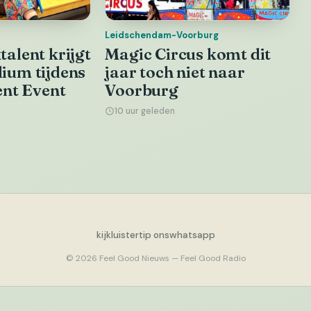
Leidschendam-Voorburg
alent krijgt
Magic Circus komt dit
ium tijdens
jaar toch niet naar
ent Event
Voorburg
10 uur geleden
kijk
luister
tip ons
whatsapp
© 2026 Feel Good Nieuws — Feel Good Radio