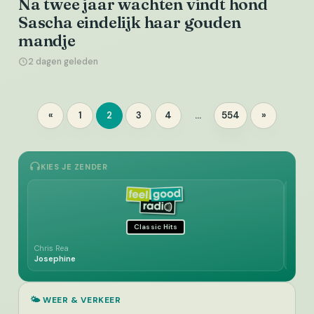
Na twee jaar wachten vindt hond
Sascha eindelijk haar gouden
mandje
2 dagen geleden
Berichten
«
1
2
3
4
…
554
»
Pagina
Pagina
Pagina
Pagina
Pagina
paginering
KIES JE ZENDER
Classic Hits
Chris Rea
ABBA
Josephine
Eagle
🌤️ WEER & VERKEER