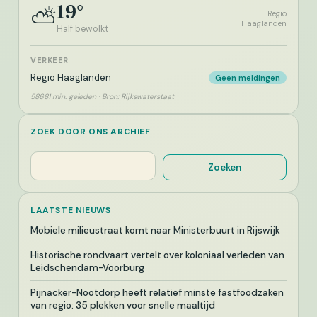
19°
⛅
Regio
Haaglanden
Half bewolkt
VERKEER
Regio Haaglanden
Geen meldingen
58681 min. geleden · Bron: Rijkswaterstaat
ZOEK DOOR ONS ARCHIEF
Zoeken
Zoeken
LAATSTE NIEUWS
Mobiele milieustraat komt naar Ministerbuurt in Rijswijk
Historische rondvaart vertelt over koloniaal verleden van
Leidschendam-Voorburg
Pijnacker-Nootdorp heeft relatief minste fastfoodzaken
van regio: 35 plekken voor snelle maaltijd