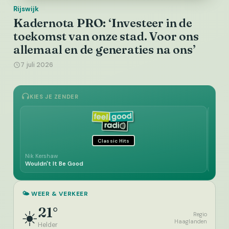
Rijswijk
Kadernota PRO: ‘Investeer in de
toekomst van onze stad. Voor ons
allemaal en de generaties na ons’
7 juli 2026
KIES JE ZENDER
Classic Hits
Nik Kershaw
Jimmy
Wouldn't It Be Good
I'll 
🌤️ WEER & VERKEER
21°
☀️
Regio
Haaglanden
Helder