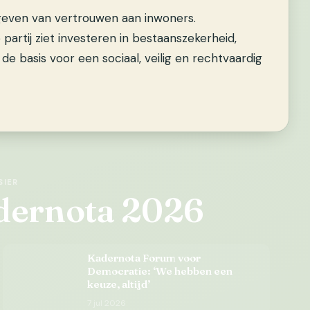
 geven van vertrouwen aan inwoners.
partij ziet investeren in bestaanszekerheid,
 de basis voor een sociaal, veilig en rechtvaardig
SIER
adernota 2026
Kadernota Forum voor
Democratie: ‘We hebben een
keuze, altijd’
7 jul 2026