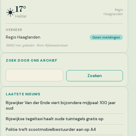
17°
☀️
Regio
Haaglanden
Helder
VERKEER
Regio Haaglanden
Geen meldingen
58190 min. geleden · Bron: Rijkswaterstaat
ZOEK DOOR ONS ARCHIEF
Zoeken
Zoeken
LAATSTE NIEUWS
Rijswijker Van der Ende viert bijzondere mijlpaal: 100 jaar
oud
Rijswijkse tegeltaxi haalt oude tuintegels gratis op
Politie treft scootmobielbestuurder aan op A4