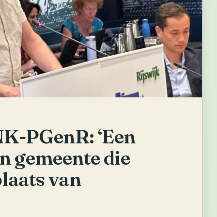
NK-PGenR: ‘Een
en gemeente die
plaats van