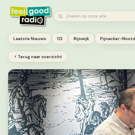
Ga
naar
Zoeken
inhoud
Laatste Nieuws
112
Rijswijk
Pijnacker-Noot
Terug naar overzicht