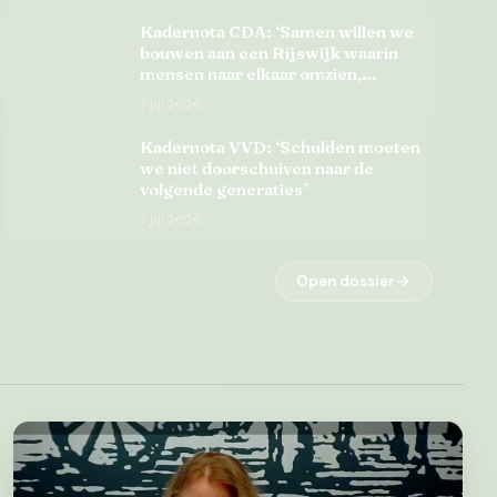
Kadernota CDA: ‘Samen willen we
bouwen aan een Rijswijk waarin
mensen naar elkaar omzien,
verantwoordelijkheid nemen en
7 jul 2026
perspectief houden voor de
toekomst.’
Kadernota VVD: ‘Schulden moeten
we niet doorschuiven naar de
volgende generaties’
7 jul 2026
Open dossier