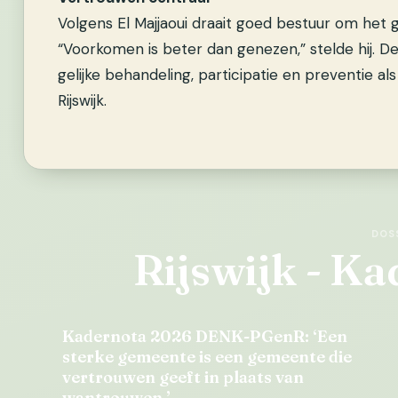
Volgens El Majjaoui draait goed bestuur om het
“Voorkomen is beter dan genezen,” stelde hij. De 
gelijke behandeling, participatie en preventie als
Rijswijk.
DOS
Rijswijk - K
Kadernota 2026 DENK-PGenR: ‘Een
sterke gemeente is een gemeente die
vertrouwen geeft in plaats van
wantrouwen.’