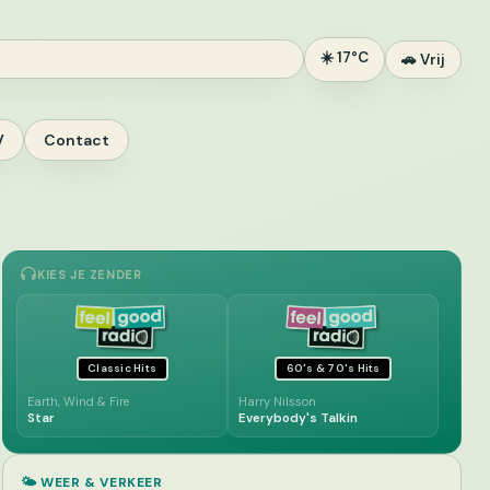
☀️ 17°C
🚗 Vrij
V
Contact
KIES JE ZENDER
Classic Hits
60's & 70's Hits
Earth, Wind & Fire
Harry Nilsson
Star
Everybody's Talkin
🌤️ WEER & VERKEER