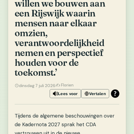
willen we bouwen aan
een Rijswijk waarin
mensen naar elkaar
omzien,
verantwoordelijkheid
nemen en perspectief
houden voor de
toekomst.’
✍️ Florien
dinsdag 7 juli 2026
Lees voor
Vertalen
Tijdens de algemene beschouwingen over
de Kadernota 2027 sprak het CDA
vertrouwen uit in de nieuwe