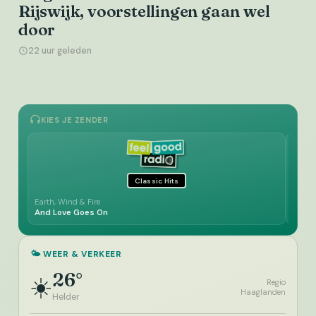
Rijswijk, voorstellingen gaan wel
door
22 uur geleden
KIES JE ZENDER
Classic Hits
Earth, Wind & Fire
Luv'
And Love Goes On
Ooh, 
🌤️ WEER & VERKEER
26°
☀️
Regio
Haaglanden
Helder