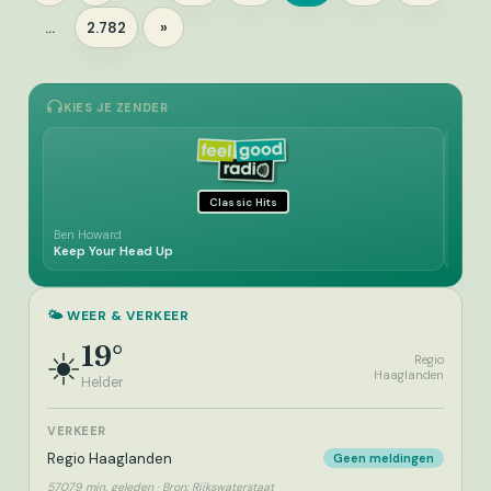
paginering
…
2.782
»
Pagina
KIES JE ZENDER
Classic Hits
Ben Howard
Easyb
Keep Your Head Up
Frida
🌤️ WEER & VERKEER
19°
☀️
Regio
Haaglanden
Helder
VERKEER
Regio Haaglanden
Geen meldingen
57079 min. geleden · Bron: Rijkswaterstaat