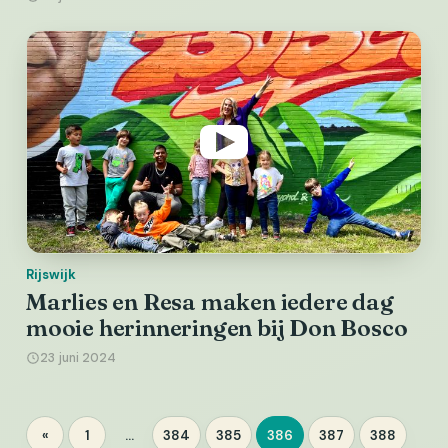
Rijswijk
Marlies en Resa maken iedere dag
mooie herinneringen bij Don Bosco
23 juni 2024
Berichten
«
1
…
384
385
386
387
388
Pagina
Pagina
Pagina
Pagina
Pagina
Pagina