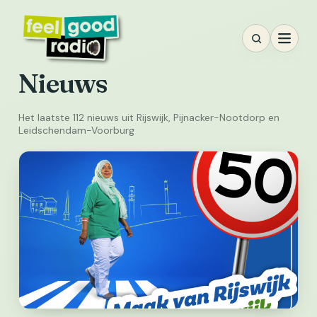
Ga
naar
inhoud
Nieuws
Het laatste 112 nieuws uit Rijswijk, Pijnacker-Nootdorp en
Leidschendam-Voorburg